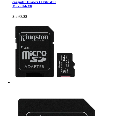
cargador Huawei CHARGER
MicroUsb V8
$ 290.00