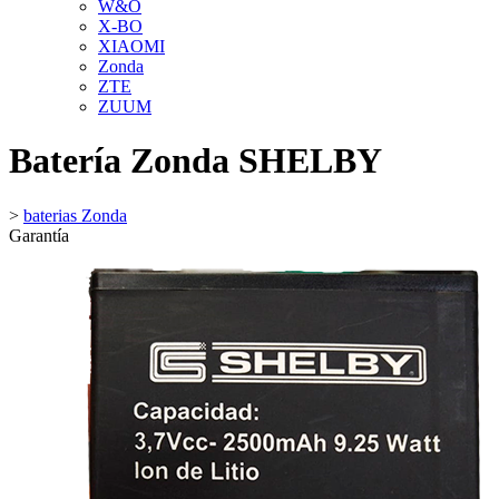
W&O
X-BO
XIAOMI
Zonda
ZTE
ZUUM
Batería Zonda SHELBY
>
baterias Zonda
Garantía