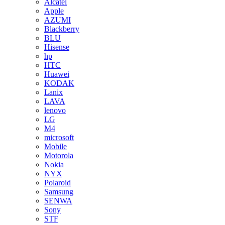
Alcatel
Apple
AZUMI
Blackberry
BLU
Hisense
hp
HTC
Huawei
KODAK
Lanix
LAVA
lenovo
LG
M4
microsoft
Mobile
Motorola
Nokia
NYX
Polaroid
Samsung
SENWA
Sony
STF