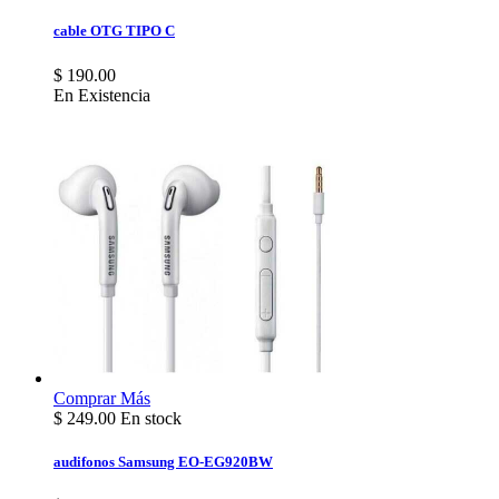
cable OTG TIPO C
$ 190.00
En Existencia
Comprar
Más
$
249.00
En stock
audifonos Samsung EO-EG920BW