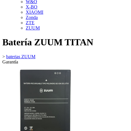
W&O
X-BO
XIAOMI
Zonda
ZTE
ZUUM
Batería ZUUM TITAN
>
baterias ZUUM
Garantía