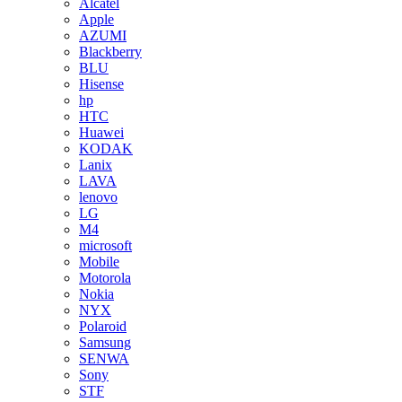
Alcatel
Apple
AZUMI
Blackberry
BLU
Hisense
hp
HTC
Huawei
KODAK
Lanix
LAVA
lenovo
LG
M4
microsoft
Mobile
Motorola
Nokia
NYX
Polaroid
Samsung
SENWA
Sony
STF