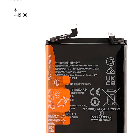
$
449.00