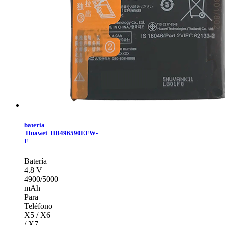
bateria
Huawei HB496590EFW-
F
Batería
4.8 V
4900/5000
mAh
Para
Teléfono
X5 / X6
/ X7