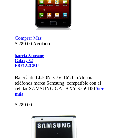
Comprar
Más
$
289.00
Agotado
bateria Samsung
Galaxy S2
EBF1A2GBU
Batería de LI-ION 3.7V 1650 mAh para
teléfonos marca Samsung, compatible con el
celular SAMSUNG GALAXY S2 i9100
Ver
más
$ 289.00