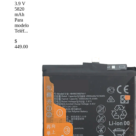
3.9 V
5820
mAh
Para
modelo
Teléf...
$
449.00