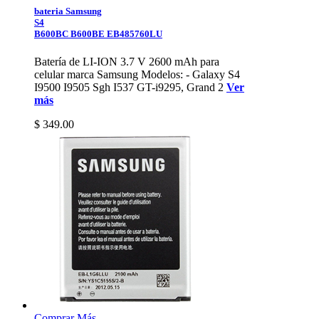
bateria Samsung
S4
B600BC B600BE EB485760LU
Batería de LI-ION 3.7 V 2600 mAh para
celular marca Samsung Modelos: - Galaxy S4
I9500 I9505 Sgh I537 GT-i9295, Grand 2
Ver
más
$ 349.00
Comprar
Más