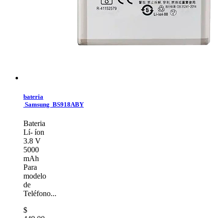
bateria
Samsung BS918ABY
Bateria
Lí- íon
3.8 V
5000
mAh
Para
modelo
de
Teléfono...
$