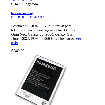
$
349.00
Agotado
bateria Samsung
EBL1G6LLU EB535163LU
Batería de LI-ION 3.7V 2100 mAh para
teléfonos marca Samsung modelos: Galaxy
Gran Neo, Galaxy S3 I9300, Galaxy Gran
Duos I9082, I9080, I9060 Neo Plus, otros.
Ver
más
$ 349.00