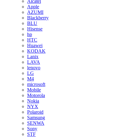
Alcatel
Apple
AZUMI
Blackberry
BLU
Hisense
hp
HTC
Huawei
KODAK
Lanix
LAVA
lenovo
LG
M4
microsoft
Mobile
Motorola
Nokia
NYX
Polaroid
Samsung
SENWA
Sony
STF