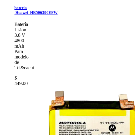
bateria
Huawei HB506390EFW
Batería
Lí-íon
3.8 V
4800
mAh
Para
modelo
de
Tel&eacut...
$
449.00