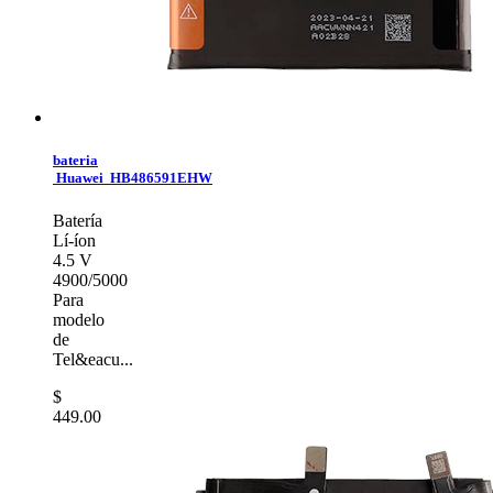
bateria
Huawei HB486591EHW
Batería
Lí-íon
4.5 V
4900/5000
Para
modelo
de
Tel&eacu...
$
449.00