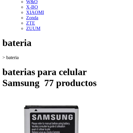
W&O
X-BO
XIAOMI
Zonda
ZTE
ZUUM
bateria
>
bateria
baterias para celular
Samsung
77 productos