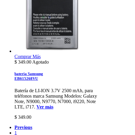
Comprar
Más
$
349.00
Agotado
bateria Samsung
EB615268VU
Batería de LI-ION 3.7V 2500 mAh, para
teléfonos marca Samsung Modelos: Galaxy
Note, N9000, N9770, N7000, i9220, Note
LTE, i717.
Ver más
$ 349.00
Previous
1