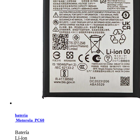
bateria
Motorola PC60
Batería
Lí-íon