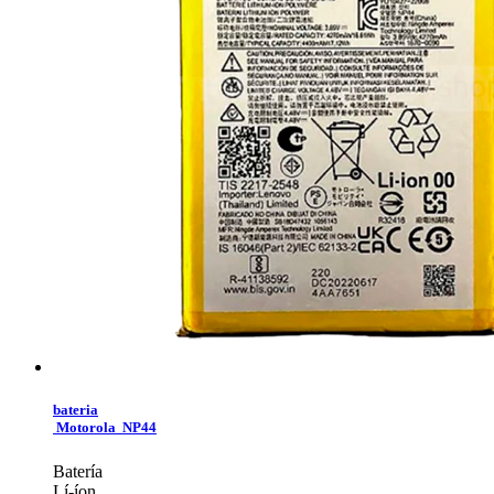
bateria
Motorola NP44
Batería
Lí-íon