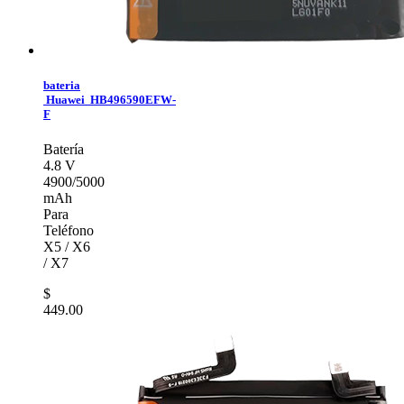
bateria
Huawei HB496590EFW-
F
Batería
4.8 V
4900/5000
mAh
Para
Teléfono
X5 / X6
/ X7
$
449.00