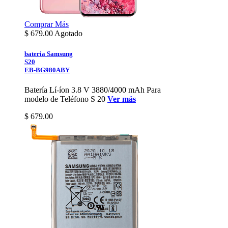
Comprar
Más
$
679.00
Agotado
bateria Samsung
S20
EB-BG980ABY
Batería Lí-íon 3.8 V 3880/4000 mAh Para
modelo de Teléfono S 20
Ver más
$ 679.00