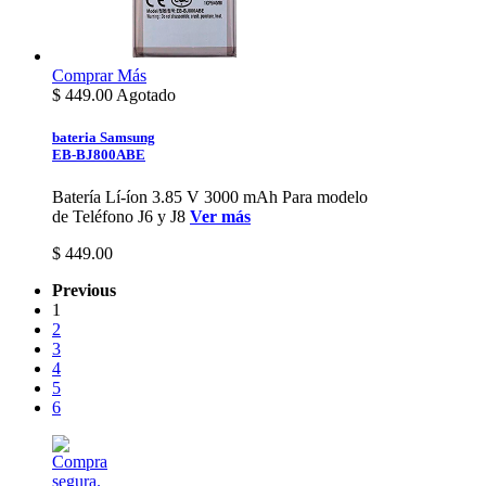
Comprar
Más
$
449.00
Agotado
bateria Samsung
EB-BJ800ABE
Batería Lí-íon 3.85 V 3000 mAh Para modelo
de Teléfono J6 y J8
Ver más
$ 449.00
Previous
1
2
3
4
5
6