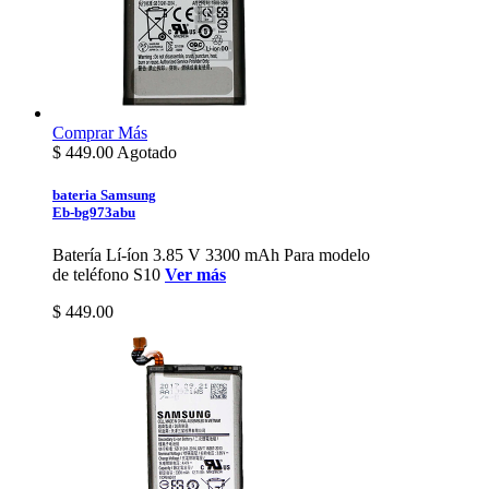
Comprar
Más
$
449.00
Agotado
bateria Samsung
Eb-bg973abu
Batería Lí-íon 3.85 V 3300 mAh Para modelo
de teléfono S10
Ver más
$ 449.00