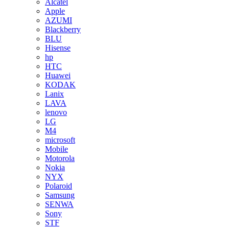
Alcatel
Apple
AZUMI
Blackberry
BLU
Hisense
hp
HTC
Huawei
KODAK
Lanix
LAVA
lenovo
LG
M4
microsoft
Mobile
Motorola
Nokia
NYX
Polaroid
Samsung
SENWA
Sony
STF