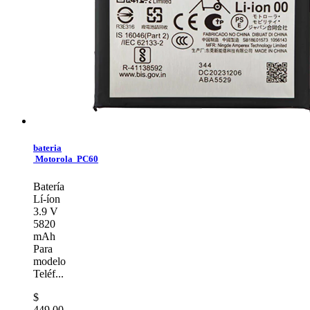
bateria
Motorola PC60
Batería
Lí-íon
3.9 V
5820
mAh
Para
modelo
Teléf...
$
449.00