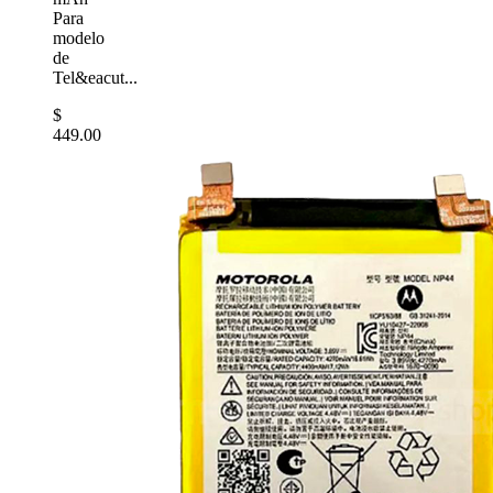
Para
modelo
de
Tel&eacut...
$
449.00