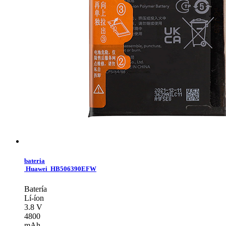
bateria
Huawei HB506390EFW
Batería
Lí-íon
3.8 V
4800
mAh