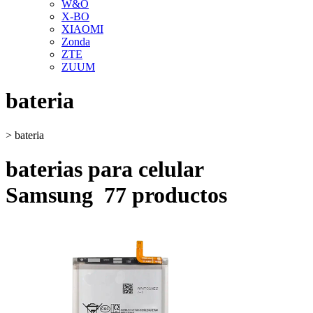
W&O
X-BO
XIAOMI
Zonda
ZTE
ZUUM
bateria
>
bateria
baterias para celular
Samsung
77 productos