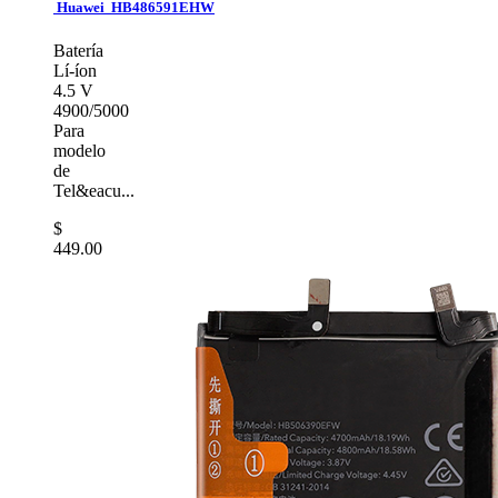
Huawei HB486591EHW
Batería
Lí-íon
4.5 V
4900/5000
Para
modelo
de
Tel&eacu...
$
449.00