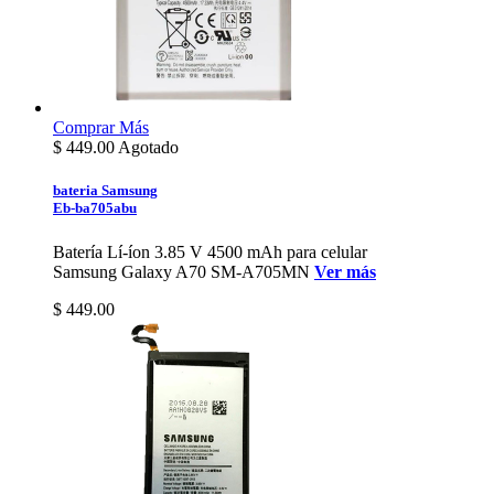
Comprar
Más
$
449.00
Agotado
bateria Samsung
Eb-ba705abu
Batería Lí-íon 3.85 V 4500 mAh para celular
Samsung Galaxy A70 SM-A705MN
Ver más
$ 449.00