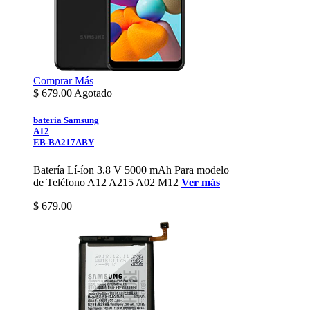
Comprar
Más
$
679.00
Agotado
bateria Samsung
A12
EB-BA217ABY
Batería Lí-íon 3.8 V 5000 mAh Para modelo
de Teléfono A12 A215 A02 M12
Ver más
$ 679.00