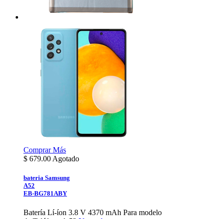
Comprar
Más
$
679.00
Agotado
bateria Samsung
A52
EB-BG781ABY
Batería Lí-íon 3.8 V 4370 mAh Para modelo